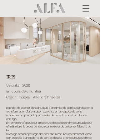
IRIS
Ustaritz - 2026
En cours de chantier
Crédit Images - Alfa-architectes
Le projet de cabinet dentaire, situé à proximité de Biarritz, consiste en la
transformation d’une maison existante en un espace de soins
moderne comprenant quatre salles de consultation et un bloc de
chirurgie.
L’intervention s’appuie sur la relecture des codes architecturaux locaux
afin d’intégrer le projet dans son contexte et de préserver l’identité du
lieu.
Le design intérieur privilégie des matériaux naturels, notamment le bois
clair, associés à une palette de teintes douces et chaleureuses, afin de