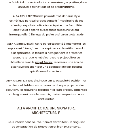
une fluidité dans la circulation et une énergie positive, dans
un souci d'esthétique et de pragmatisme.
ALFA ARCHITECTES n'est pas enfermé dans un style
esthétique particulier et s'adapte à l'imaginaire de ses
clients, ce qui lui confère à son équipe une flexibilité
créative et apporte aux espaces créés une valeur
intemporelle, à l'image du
projet Gigi
ou du p
rojet Eddy
ALFA ARCHITECTES s'illustre par sa capacité à enchanter les
espaces et à imaginer une expérience des utilisateurs la
plus optimisée. Sa faculté à naviguer entre différents
secteurs tel que le médical avec le
projet Oliver
ou
l'hôtellerie avec le
projet Pierrot
, repose sur une écoute
attentive des clients et une adaptabilité aux besoins
spécifiques d'un secteur.
ALFA ARCHITECTES se distingue par sa capacité à positionner
le client et l’utilisateur au cœur de chaque projet, en les
écoutant, les rassurant, répondant à leurs préoccupations et
en les guidant dans leurs choix, tout en respectant leurs
contraintes.
ALFA ARCHITECTES, UNE SIGNATURE
ARCHITECTURALE
.
Nous intervenons pour tout projet d'architecture singulier,
de construction, de rénovation
et bien plus encore...