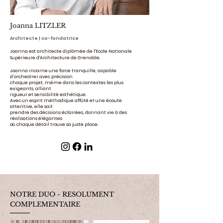
Joanna LITZLER
Architecte | co-fondatrice
Joanna est architecte diplômée de l'Ecole Nationale
Supérieure d'Architecture de Grenoble.
Joanna incarne une force tranquille, capable
d’orchestrer avec précision
chaque projet, même dans les contextes les plus
exigeants, alliant
rigueur et sensibilité esthétique.
Avec un esprit méthodique affûté et une écoute
attentive, elle sait
prendre des décisions éclairées, donnant vie à des
réalisations élégantes
où chaque détail trouve sa juste place.
NOTRE DUO - RESOLUMENT
COMPLEMENTAIRE