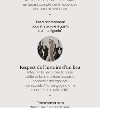
vivre qui allient beauté et utilité,
en tenant compte des émotions et
des besoins pratiques.
_
"Des espaces conçus
pour être aussi élégants
qu’intelligents."
Respect de l'histoire d'un lieu
Intégrer le neuf dans l'ancien,
sublimer les matériaux locaux, et
concevoir des espaces
intemporels. Alfa s'engage à allier
modernité et pérennité.
_
"Transformer sans
dénaturer, concevoir avec
respect."