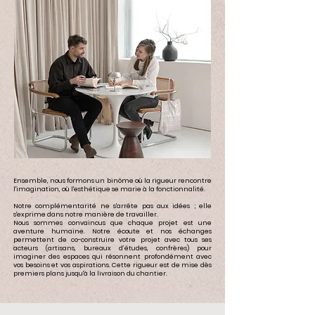
Ensemble, nous formons un binôme où la rigueur rencontre
l'imagination, où l'esthétique se marie à la fonctionnalité.
Notre complémentarité ne s'arrête pas aux idées ; elle
s'exprime dans notre manière de travailler.
Nous sommes convaincus que chaque projet est une
aventure humaine. Notre écoute et nos échanges
permettent de co-construire votre projet
avec tous ses
acteurs (artisans, bureaux d’études, confrères) pour
imaginer des espaces qui résonnent
profondément avec
vos besoins et vos aspirations. Cette rigueur est de mise dès
premiers plans jusqu'à la livraison du chantier.