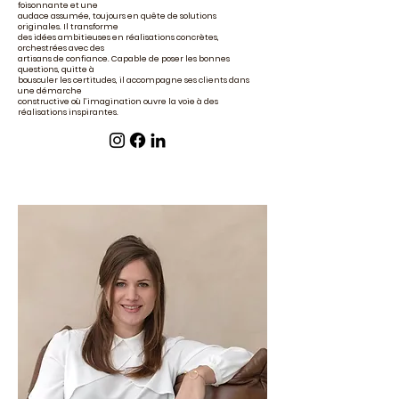
foisonnante et une
audace assumée, toujours en quête de solutions
originales. Il transforme
des idées ambitieuses en réalisations concrètes,
orchestrées avec des
artisans de confiance. Capable de poser les bonnes
questions, quitte à
bousculer les certitudes, il accompagne ses clients dans
une démarche
constructive où l’imagination ouvre la voie à des
réalisations inspirantes.