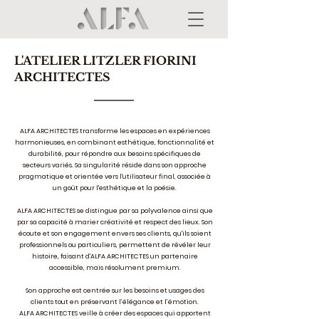
L'ATELIER LITZLER FIORINI
ARCHITECTES
ALFA ARCHITECTES transforme les espaces en expériences
harmonieuses, en combinant esthétique, fonctionnalité et
durabilité, pour répondre aux besoins spécifiques de
secteurs variés. Sa singularité réside dans son approche
pragmatique et orientée vers l'utilisateur final, associée à
un goût pour l'esthétique et la poésie.
ALFA ARCHITECTES se distingue par sa polyvalence ainsi que
par sa capacité à marier créativité et respect des lieux. Son
écoute et son engagement envers ses clients, qu'ils soient
professionnels ou particuliers, permettent de révéler leur
histoire, faisant d'ALFA ARCHITECTES un partenaire
accessible, mais résolument premium.
Son approche est centrée sur les besoins et usages des
clients tout en préservant l’élégance et l’émotion.
ALFA ARCHITECTES veille à créer des espaces qui apportent