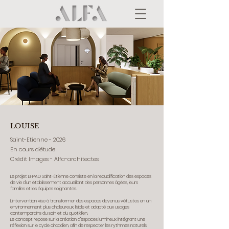
LOUISE
Saint-Etienne - 2026
En cours d'étude
Crédit Images - Alfa-architectes
Le projet EHPAD Saint-Étienne consiste en la requalification des espaces
de vie d’un établissement accueillant des personnes âgées, leurs
familles et les équipes soignantes.
L’intervention vise à transformer des espaces devenus vétustes en un
environnement plus chaleureux, lisible et adapté aux usages
contemporains du soin et du quotidien.
Le concept repose sur la création d’espaces lumineux intégrant une
réflexion sur le cycle circadien, afin de respecter les rythmes naturels